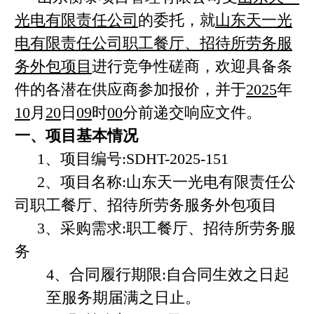
光电有限责任公司
的委托，就
山东天一光
电有限责任公司职工餐厅、招待所劳务服
务外包项目
进行竞争性磋商，欢迎具备条
件的各潜在供应商参加报价，并于
202
5
年
10
月
20
日
0
9
时
00
分前递交响应
文件
。
一、项目基本情况
1
、项目编号
:
SDHT-2025-151
2
、项目名
称
:
山东天一光电有限责任公
司职工餐厅、招待所劳务服务外包项目
3
、采购需求
:
职工餐厅、招待所劳务服
务
4
、合同履行期限
:
自合同生效之日起
至服务期届满之日止。